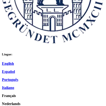
Lingue:
English
Español
Português
Italiano
Français
Nederlands